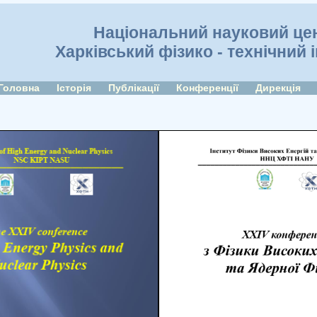
Національний науковий це
Харківський фізико - технічний 
Головна
Історія
Публікації
Конференції
Дирекція