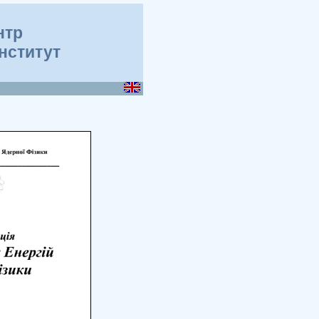
нтр
інститут